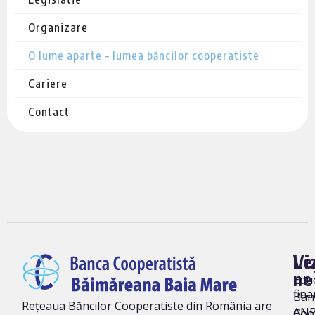
Organizare
O lume aparte – lumea băncilor cooperatiste
Cariere
Contact
Vi
Le
ne
Edu
fina
Ban
Rețeaua Băncilor Cooperatiste din România are
AN
Coo