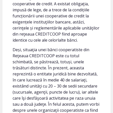
cooperative de credit. A existat obligaţia,
impusă de lege, de a trece de la condițiile
funcționării unei cooperative de credit la
exigențele instituţiilor bancare, astăzi,
cerinţele și reglementările aplicabile unităţilor
din reţeaua CREDITCOOP fiind aproape
identice cu cele ale celorlalte bănci.
Deși, situaţia unei bănci cooperatiste din
Reţeaua CREDITCOOP este cu totul
schimbată, se păstrează, totuși, unele
trăsături distincte. În prezent, aceasta
reprezintă o entitate juridică bine dezvoltată,
în care lucrează în medie 40 de salariaţi,
existând unităţi cu 20 – 30 de sedii secundare
(sucursale, agenţii, puncte de lucru), iar altele
care îşi desfăşoară activitatea pe raza unuia
sau a două judeţe. În felul acesta, putem vorbi
despre unele organizaţii cooperatiste ca fiind