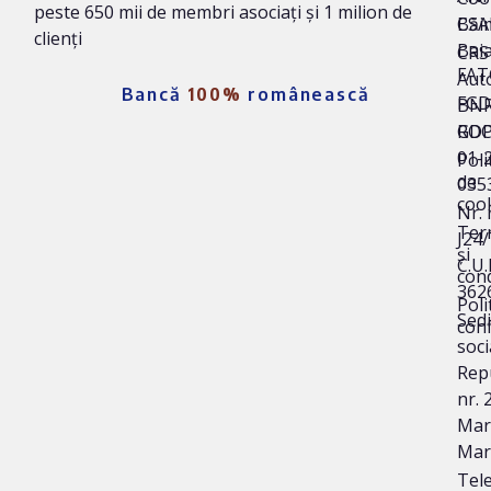
peste 650 mii de membri asociați și 1 milion de
Băi
CSA
clienți
Bai
CRS 
FAT
Auto
Bancă
100%
românească
FG
BNR
ROC
GD
01-
Poli
de
035
coo
Nr. 
Ter
J24
și
C.U.I
cond
362
Poli
Sedi
conf
soci
Repu
nr. 
Mare
Mar
Tele