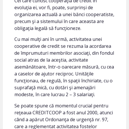
Cei care cunosc cooperaţia de credit în
evoluţia ei, vor fi, poate, surprinși de
organizarea actuală a unei bănci cooperatiste,
precum şi a sistemului în care aceasta are
obligaţia legală să funcţioneze.
Cu mai mulţi ani în urmă, activitatea unei
cooperative de credit se rezuma la acordarea
de împrumuturi membrilor asociaţi, din fondul
social atras de la aceştia, activitate
asemănătoare, într-o oarecare măsură, cu cea
a caselor de ajutor reciproc. Unităţile
funcţionau, de regulă, în spaţii închiriate, cu o
suprafaţă mică, cu dotări şi amenajări
modeste, în care lucrau 2 – 3 salariaţi.
Se poate spune că momentul crucial pentru
reţeaua CREDITCOOP a fost anul 2000, atunci
când a apărut Ordonanţa de urgenţă nr. 97,
care a reglementat activitatea fostelor