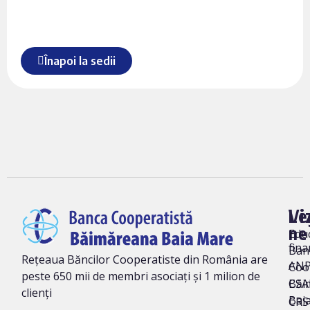
Înapoi la sedii
Vi
Le
ne
Edu
fina
Ban
Rețeaua Băncilor Cooperatiste din România are
AN
Coo
peste 650 mii de membri asociați și 1 milion de
Băi
CSA
clienți
Bai
CRS 