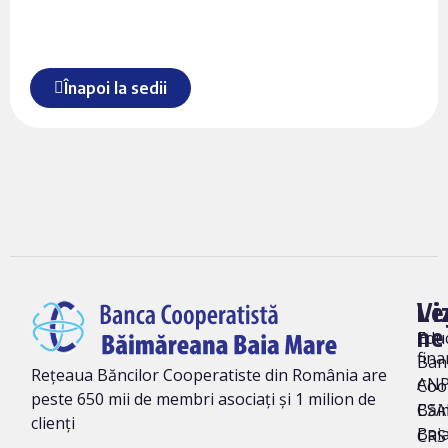
Înapoi la sedii
Vi
Le
ne
Edu
fina
Ban
Rețeaua Băncilor Cooperatiste din România are
AN
Coo
peste 650 mii de membri asociați și 1 milion de
Băi
CSA
clienți
Bai
CRS 