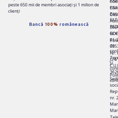
AN
Coo
peste 650 mii de membri asociați și 1 milion de
Băi
CSA
clienți
Bai
CRS 
FAT
Auto
Bancă
100%
românească
FG
BNR
ROC
GD
01-
Poli
de
035
coo
Nr. 
Ter
J24
și
C.U.I
cond
362
Poli
Sedi
conf
soci
Repu
nr. 
Mare
Mar
Tele