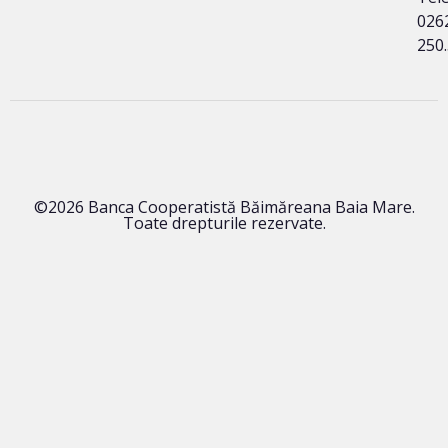
026
250
©2026 Banca Cooperatistă Băimăreana Baia Mare.
Toate drepturile rezervate.