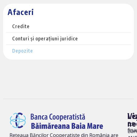
Afaceri
Credite
Conturi și operațiuni juridice
Depozite
Vi
Le
ne
Edu
fina
Ban
Rețeaua Băncilor Cooperatiste din România are